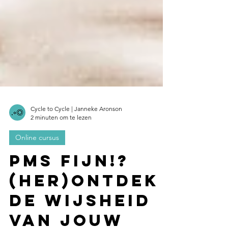
Cycle to Cycle | Janneke Aronson
2 minuten om te lezen
Online cursus
PMS fijn!?
(Her)Ontdek