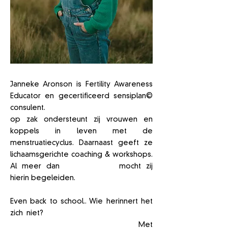
Janneke Aronson is Fertility Awareness
Educator en gecertificeerd sensiplan©
consulent.
Met
meer dan 18 jaar ervaring
op zak ondersteunt zij vrouwen en
koppels in leven met de
menstruatiecyclus. Daarnaast geeft ze
lichaamsgerichte coaching & workshops.
Al
meer dan
287+ mensen
mocht zij
hierin begeleiden.
Even back to school.. Wie herinnert het
zich niet?
Die ongemakkelijke biologie-
en seksuele voorlichtingslessen?
Met