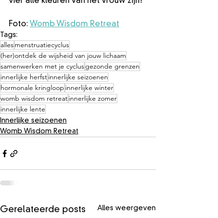
vier alle kleuren van het vrouw zijn!
Foto: 
Womb Wisdom Retreat
Tags:
alles
menstruatiecyclus
(her)ontdek de wijsheid van jouw lichaam
samenwerken met je cyclus
gezonde grenzen
innerlijke herfst
innerlijke seizoenen
hormonale kringloop
innerlijke winter
womb wisdom retreat
innerlijke zomer
innerlijke lente
Innerlijke seizoenen
Womb Wisdom Retreat
Alles weergeven
Gerelateerde posts