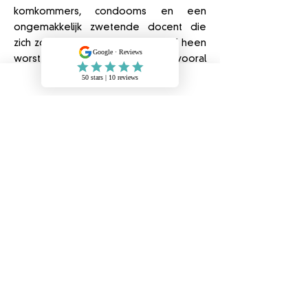
komkommers, condooms en een
ongemakkelijk zwetende docent die
zich zo snel mogelijk door de stof heen
worstelde.
Misschien heb je je er vooral
- al dan niet ongemakkelijk - doorheen
gelachen en hardop gewenst dat het
zo snel mogelijk voorbij was. Maar wat
heb je er nou écht van onthouden, laat
staan geleerd? ​
Terwijl het
écht begrijpen van je
lichaam, je menstruatiecyclus en
hormonen een basisrecht is
, zodat je je
hormonen voor je kan laten werken en
jij je cyclus superpowers
unlocked!
Janneke's missie met
Cycle to Cycle
?
Mensen helpen de wijsheid van hun
lichaam te herinneren en (weer)