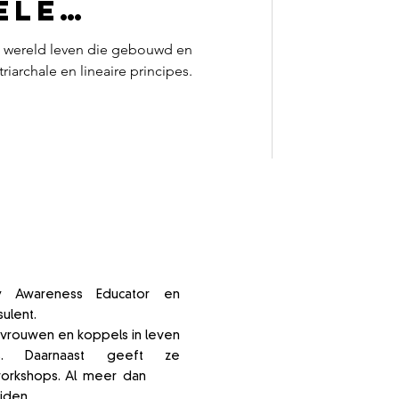
ele
 zijn
n wereld leven die gebouwd en
iarchale en lineaire principes.
.
 trainer
ity Awareness Educator en
sulent.
Met
meer dan 18 jaar
 vrouwen en koppels in leven
us. Daarnaast geeft ze
workshops. Al
meer dan
287+
iden.