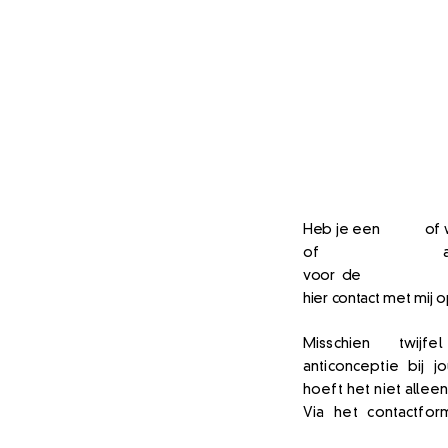
grati
check-i
Heb je een
vraag
of 
of
coachingsessie
aa
voor de
nieuwsbrief
hier contact met mij 
Misschien twijf
anticonceptie bij 
hoeft het niet allee
Via het contactfo
online cyclus chec