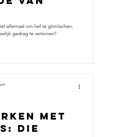
de van
et allemaal om lief te glimlachen,
selijk gedrag te vertonen?
nson
rken met
s: die