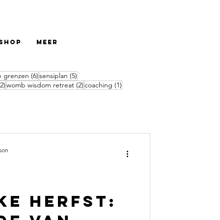
Shop
Meer
6 posts
5 posts
 grenzen
(6)
sensiplan
(5)
2 posts
2 posts
1 post
(2)
womb wisdom retreat
(2)
coaching
(1)
nson
ke herfst: