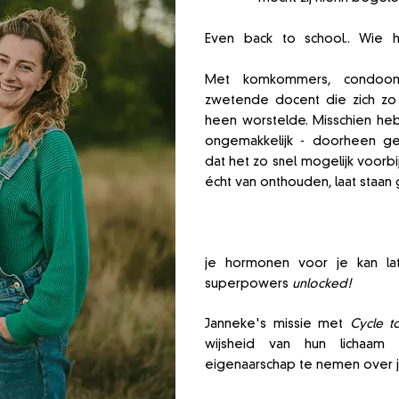
Even back to school.. Wie h
ongemakkelijke biologie- en s
Met komkommers, condoom
zwetende docent die zich zo 
heen worstelde.
Misschien heb 
ongemakkelijk - doorheen g
dat het zo snel mogelijk voorbi
écht van onthouden, laat staan 
Terwijl het
écht begrij
menstruatiecyclus en hormonen
je hormonen voor je kan lat
superpowers
unlocked!
Janneke's missie met
Cycle t
wijsheid van hun lichaam
eigenaarschap te nemen over j