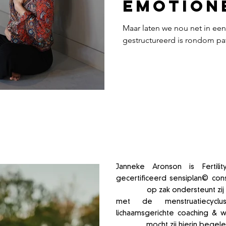
emotion
golven..
Maar laten we nou net in ee
gestructureerd is rondom patr
normaal
over de
Janneke Aronson is Fertil
gecertificeerd sensiplan© con
ervaring
op zak ondersteunt zij
met de menstruatiecycl
lichaamsgerichte coaching & 
mensen
mocht zij hierin begele