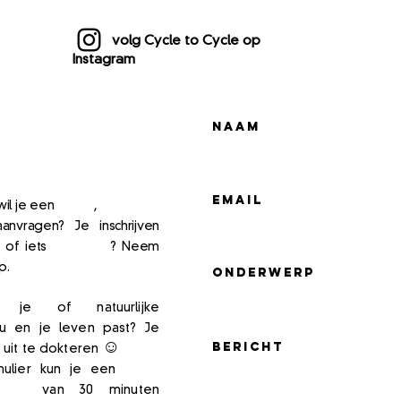
volg Cycle to Cycle op
Instagram
s cyclus
Naam
n plannen?
Email
wil je een
cursus
,
workshop
nvragen? Je inschrijven
of iets
bestellen
? Neem
op.
Onderwerp
el je of natuurlijke
jou en je leven past? Je
☺
Bericht
n uit te dokteren
rmulier kun je een
gratis
k-in
van 30 minuten