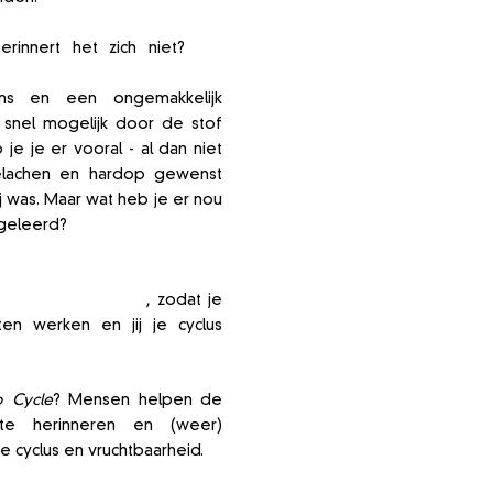
erinnert het zich niet?
Die
eksuele voorlichtingslessen?
s en een ongemakkelijk
snel mogelijk door de stof
je je er vooral - al dan niet
elachen en hardop gewenst
j was. Maar wat heb je er nou
geleerd? ​
pen van je lichaam, je
 een basisrecht is
, zodat je
en werken en jij je cyclus
o Cycle
? Mensen helpen de
 te herinneren en (weer)
e cyclus en vruchtbaarheid.