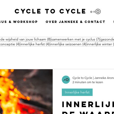
Cycle to Cycle ∘◦Ⓞ
sus & workshop
Over Janneke & Contact
8 posts
7 posts
 de wijsheid van jouw lichaam
(8)
samenwerken met je cyclus
(7)
gezonde
4 posts
4 posts
4 posts
conceptie
(4)
innerlijke herfst
(4)
innerlijke seizoenen
(4)
innerlijke winter
t
Cycle to Cycle | Janneke Aro
2 minuten om te lezen
Innerlijke herfst
Innerlij