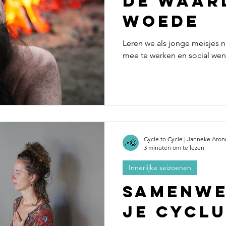
de waar
woede
Leren we als jonge meisjes ni
mee te werken en social wen
Cycle to Cycle | Janneke Aro
3 minuten om te lezen
Innerlijke seizoenen
Samenwe
je cyclu