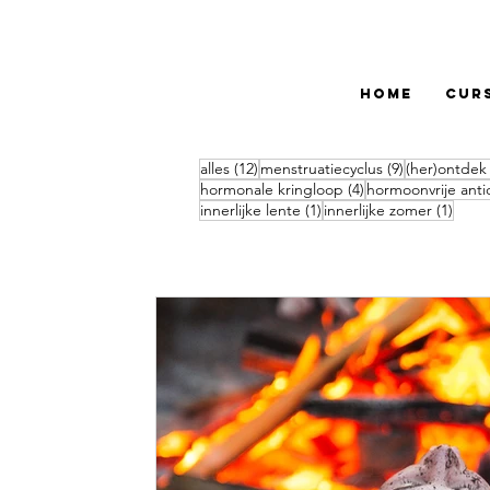
Home
Cur
12 posts
9 posts
alles
(12)
menstruatiecyclus
(9)
(her)ontdek
4 posts
hormonale kringloop
(4)
hormoonvrije anti
1 post
1 pos
innerlijke lente
(1)
innerlijke zomer
(1)