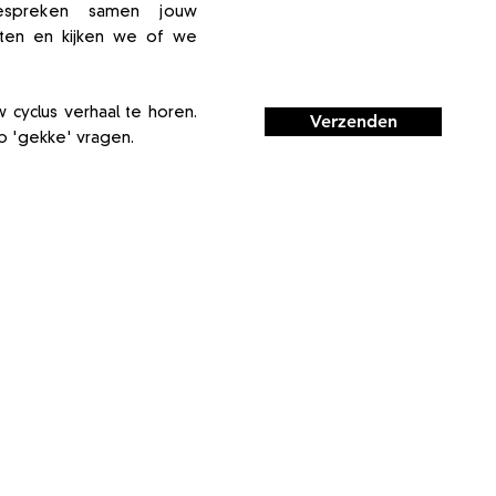
espreken samen jouw
en en kijken we of we
ouw cyclus verhaal te horen.
Verzenden
op 'gekke' vragen.